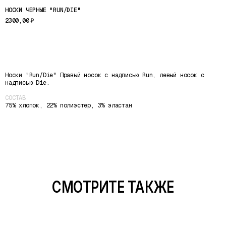
НОСКИ ЧЕРНЫЕ "RUN/DIE"
2300,00
₽
ДОБАВИТЬ В КОРЗИНУ
Носки "Run/Die" Правый носок с надписью Run, левый носок с
надписью Die.
СОСТАВ
75% хлопок, 22% полиэстер, 3% эластан
MINT RUNNING™ CLUB
©2026
СМОТРИТЕ ТАКЖЕ
ВОЗВРАТ
ДОСТАВКА И ОПЛАТА
ПОЛИТИКА
КОНФИДЕНЦИАЛЬНОСТИ
СОГЛАСИЕ НА ОБРАБОТКУ