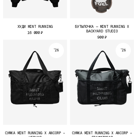
ХУДИ MINT RUNNING
БУТЫЛОЧКА — MINT RUNNING X
BACKYARD STUDIO
16 000
₽
900
₽
'26
'26
КАЖДЫЙ ДРОП MINT RUNNING CLUB — ЭТО НЕ ПРОСТО НОВАЯ
КОЛЛЕКЦИЯ МЕРЧА, ЭТО ЧАСТЬ ИСТОРИИ КЛУБА. ТЕПЕРЬ МЫ
СТАЛИ БРЕНДОМ ОДЕЖДЫ. ОБЫЧНО МЫ ВЫПУСКАЕМ СЕЗОННЫЙ
ДРОП, МЕРЧ К ЗАБЕГАМ И ДЕЛАЕМ РАЗЛИЧНЫЕ КОЛЛАБОРАЦИИ С
ДРУЖЕСТВЕННЫМИ БРЕНДАМИ И ПРОЕКТАМИ.
СУМКА MINT RUNNING X ANCORP –
СУМКА MINT RUNNING X ANCORP –