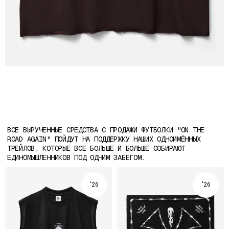
МАЙКА ХБ "БЕЛЫЕ НОЧИ" 2026
6 000
₽
'26
'26