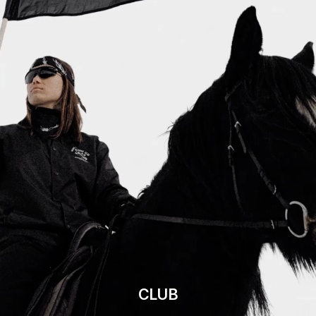
SS'
26
В СЕЗОНЕ 2026 МЫ ПРЕДСТАВЛЯЕМ НОВЫЙ ДРОП «UNDERGROUND
ATHLETICS», В КОТОРЫЙ ВОШЛИ ОДЕЖДА И АКСЕССУАРЫ ДЛЯ
БЕГА И ПОВСЕДНЕВНОЙ НОСКИ. В СОЗДАНИИ ЛИНЕЙКИ
МЫ ВДОХНОВЛЯЛИСЬ РОК- И МЕТАЛ-ГРУППАМИ, МОТО-
ЭСТЕТИКОЙ, ДУХОМ СВОБОДЫ И НЕЗАВИСИМОСТИ КЛУБА ОТ
КОГО-ЛИБО. ВСЕМ БЕГ!
CLUB