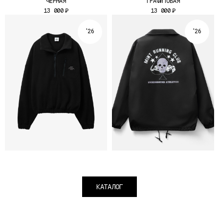
ЧЕРНАЯ
ГРАФИТОВАЯ
13 000
₽
13 000
₽
'26
'26
МЫ ПРО КОМЬЮНИТИ,
А НЕ ПРО ЦИФРЫ
ФЛИСОВАЯ КОФТА MINT RUNNING
COPY: ТРЕНЕРСКАЯ КУРТКА "COACH
JACKET"
8 000
₽
13 000
₽
Out of stock