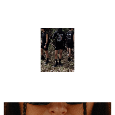
АНОНСЫ MINT RUNNING — ЭТО НЕ ПРОСТО ИНФОРМАЦИЯ О
ЗАБЕГАХ, А ОТДЕЛЬНЫЕ ВИЗУАЛЬНЫЕ ИСТОРИИ. ДЛЯ КАЖДОГО
СОБЫТИЯ СОЗДАЁТСЯ НОВЫЙ СЮЖЕТ И НОВЫЕ ИЛЛЮСТРАЦИИ. ВСЕ
ОНИ ОБЪЕДИНЕНЫ ОБЩЕЙ ЭСТЕТИКОЙ CASTLE CORE.
ГАЛЕРЕЯ
MINT RUNNING™ CLUB
©2026