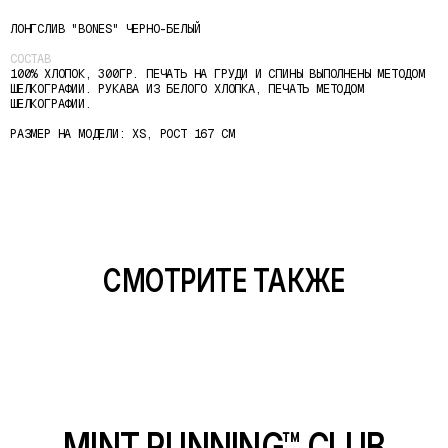
ЛОНГСЛИВ "BONES" ЧЕРНО-БЕЛЫЙ
MINT RUNNING™ CLUB
СОСТАВ
100% ХЛОПОК, 300ГР. ПЕЧАТЬ НА ГРУДИ И СПИНЫ ВЫПОЛНЕНЫ МЕТОДОМ
©2026
ШЕЛКОГРАФИИ. РУКАВА ИЗ БЕЛОГО ХЛОПКА, ПЕЧАТЬ МЕТОДОМ
ШЕЛКОГРАФИИ.
РАЗМЕР НА МОДЕЛИ: XS, РОСТ 167 СМ
ВОЗВРАТ
ДОСТАВКА И ОПЛАТА
ПОЛИТИКА
КОНФИДЕНЦИАЛЬНОСТИ
СОГЛАСИЕ НА ОБРАБОТКУ
ОФЕРТА
СМОТРИТЕ ТАКЖЕ
ДИЗАЙН И РАЗРАБОТКА
AYA