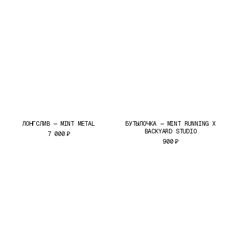
MINT RUNNING™ CLUB
©2026
ЛОНГСЛИВ — MINT METAL
БУТЫЛОЧКА — MINT RUNNING X
BACKYARD STUDIO
7 000
₽
900
₽
ВОЗВРАТ
ДОСТАВКА И ОПЛАТА
ПОЛИТИКА
КОНФИДЕНЦИАЛЬНОСТИ
СОГЛАСИЕ НА ОБРАБОТКУ
ОФЕРТА
ДИЗАЙН И РАЗРАБОТКА
AYA