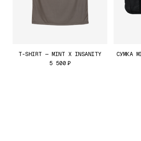
T-SHIRT — MINT X INSANITY
СУМКА M
₽
5 500
MINT 