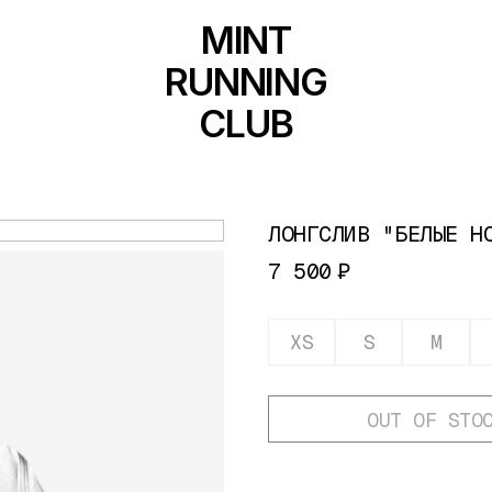
MINT
RUNNING
CLUB
ЛОНГСЛИВ "БЕЛЫЕ Н
7 500
₽
XS
S
M
OUT OF STO