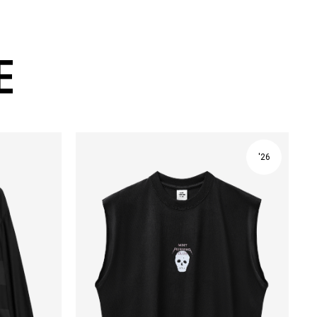
Е
'26